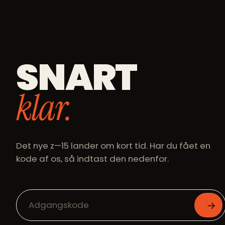
Z—15
STUDIO ⋅ EST. 2026
UNDER OMBYGNING ⋅ KØBENHAVN
SNART
klar.
Det nye z—15 lander om kort tid. Har du fået en
kode af os, så indtast den nedenfor.
→