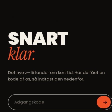
Z—15
STUDIO ⋅ EST. 2026
UNDER OMBYGNING ⋅ KØBENHAVN
SNART
klar.
Det nye z—15 lander om kort tid. Har du fået en
kode af os, så indtast den nedenfor.
→